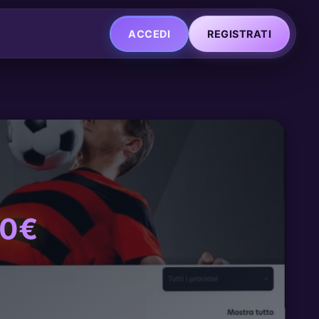
ACCEDI
REGISTRATI
00€