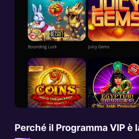
Perché il Programma VIP è 