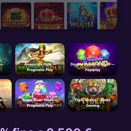
 —
Anaconda Gold —
Double Diamond Night —
Pragmatic Play
Popiplay
a —
Sugar Rush Xmas —
Tiger Shrine — Relax
y
Pragmatic Play
Gaming