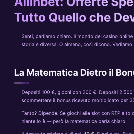
Allinbet: Offerte Sp
Tutto Quello che De
Senti, parliamo chiaro. Il mondo dei casino online
storia è diversa. O almeno, così dicono. Vediamo 
La Matematica Dietro il Bo
Depositi 100 €, giochi con 200 €. Depositi 2.50
scommettere il bonus ricevuto moltiplicato per 35
Tanto? Dipende. Se giochi alle slot con RTP alt
niente lo è — però la matematica parla chiaro.
Il deposito minimo è di soli
10 €
. Dieci euro. Puoi