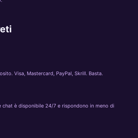
eti
sito. Visa, Mastercard, PayPal, Skrill. Basta.
ve chat è disponibile 24/7 e rispondono in meno di