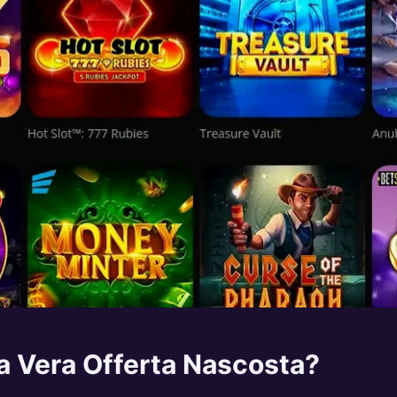
la Vera Offerta Nascosta?