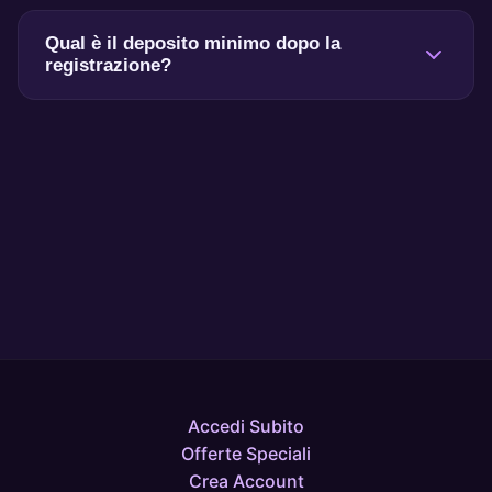
Solitamente bastano 24-48 ore lavorative. Dopo
perdita di fondi e bonus. Il sistema rileva
aver caricato i documenti, il team di supporto li
Qual è il deposito minimo dopo la
automaticamente duplicati tramite verifica dei
registrazione?
esamina manualmente per garantire sicurezza
dati personali e metodi di pagamento.
massima. Durante i periodi di alta richiesta, i
Il deposito minimo è di 10 €, accessibile tramite
tempi possono estendersi leggermente, ma
Visa, Mastercard, PayPal o Skrill. Con il primo
riceverai aggiornamenti via email.
deposito puoi attivare il bonus di benvenuto del
100% fino a 2.500 €, soggetto a requisiti di
scommessa x35. I fondi vengono accreditati
istantaneamente sul tuo conto gioco.
Accedi Subito
Offerte Speciali
Crea Account