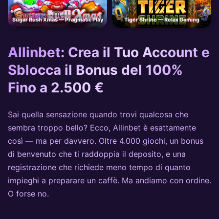
Sugar Rush Xmas — Pragmatic Play
Tiger Shrine — Relax Gaming
Allinbet: Crea il Tuo Account e
Sblocca il Bonus del 100%
Fino a 2.500 €
Sai quella sensazione quando trovi qualcosa che
sembra troppo bello? Ecco, Allinbet è esattamente
così — ma per davvero. Oltre 4.000 giochi, un bonus
di benvenuto che ti raddoppia il deposito, e una
registrazione che richiede meno tempo di quanto
impieghi a preparare un caffè. Ma andiamo con ordine.
O forse no.