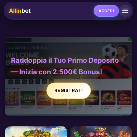
Allin
bet
ACCEDI
Raddoppia il Tuo Primo Deposito
— Inizia con 2.500€ Bonus!
REGISTRATI