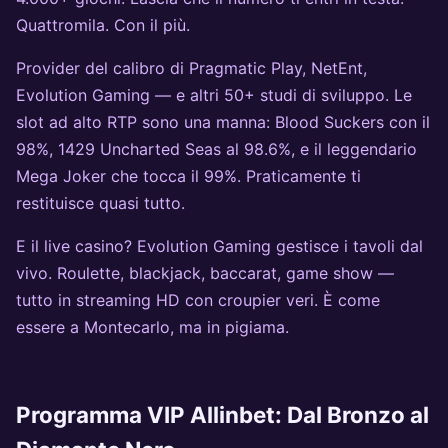
Quattromila. Con il più.
Provider del calibro di Pragmatic Play, NetEnt,
Evolution Gaming — e altri 50+ studi di sviluppo. Le
slot ad alto RTP sono una manna: Blood Suckers con il
98%, 1429 Uncharted Seas al 98.6%, e il leggendario
Mega Joker che tocca il 99%. Praticamente ti
restituisce quasi tutto.
E il live casino? Evolution Gaming gestisce i tavoli dal
vivo. Roulette, blackjack, baccarat, game show —
tutto in streaming HD con croupier veri. È come
essere a Montecarlo, ma in pigiama.
Programma VIP Allinbet: Dal Bronzo al