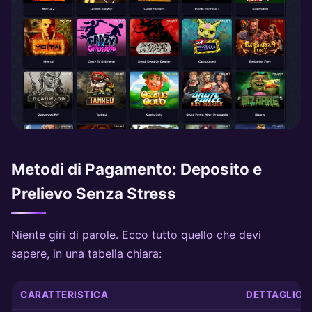
Metodi di Pagamento: Deposito e
Prelievo Senza Stress
Niente giri di parole. Ecco tutto quello che devi
sapere, in una tabella chiara:
CARATTERISTICA
DETTAGLIO