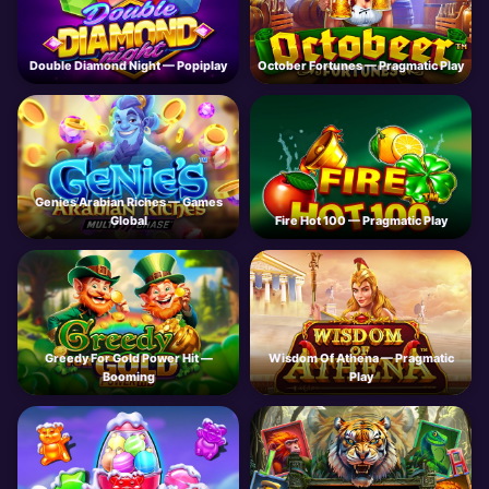
Double Diamond Night — Popiplay
October Fortunes — Pragmatic Play
Genies Arabian Riches — Games
Global
Fire Hot 100 — Pragmatic Play
Greedy For Gold Power Hit —
Wisdom Of Athena — Pragmatic
Booming
Play