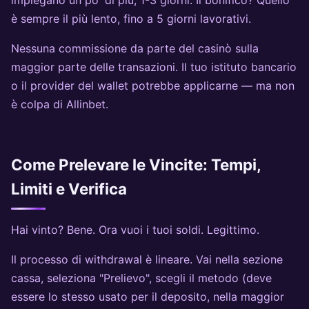
impiegano un po' di più, 1-3 giorni. Il bonifico? Quello
è sempre il più lento, fino a 5 giorni lavorativi.
Nessuna commissione da parte del casinò sulla
maggior parte delle transazioni. Il tuo istituto bancario
o il provider del wallet potrebbe applicarne — ma non
è colpa di Allinbet.
Come Prelevare le Vincite: Tempi,
Limiti e Verifica
Hai vinto? Bene. Ora vuoi i tuoi soldi. Legittimo.
Il processo di withdrawal è lineare. Vai nella sezione
cassa, seleziona "Prelievo", scegli il metodo (deve
essere lo stesso usato per il deposito, nella maggior