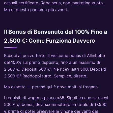
casuali certificato. Roba seria, non marketing vuoto.
Ma di questo parliamo più avanti.
Il Bonus di Benvenuto del 100% Fino a
2.500 €: Come Funziona Davvero
Eccoci al pezzo forte. Il welcome bonus di Allinbet è
del 100% sul primo deposito, fino a un massimo di
2.500 €. Depositi 500 €? Ne ricevi altri 500. Depositi
2.500 €? Raddoppi tutto. Semplice, diretto.
Ma aspetta — perché qui è dove molti si fregano.
I requisiti di wagering sono x35. Significa che se ricevi
500 € di bonus, devi scommettere un totale di 17.500
€ prima di poter prelevare le vincite derivanti dal