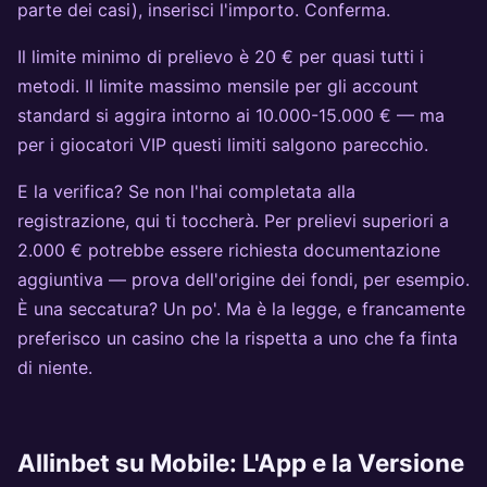
parte dei casi), inserisci l'importo. Conferma.
Il limite minimo di prelievo è 20 € per quasi tutti i
metodi. Il limite massimo mensile per gli account
standard si aggira intorno ai 10.000-15.000 € — ma
per i giocatori VIP questi limiti salgono parecchio.
E la verifica? Se non l'hai completata alla
registrazione, qui ti toccherà. Per prelievi superiori a
2.000 € potrebbe essere richiesta documentazione
aggiuntiva — prova dell'origine dei fondi, per esempio.
È una seccatura? Un po'. Ma è la legge, e francamente
preferisco un casino che la rispetta a uno che fa finta
di niente.
Allinbet su Mobile: L'App e la Versione