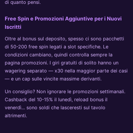
di quanto pensi.
Free Spin e Promozioni Aggiuntive per i Nuovi
Iscritti
Oltre al bonus sul deposito, spesso ci sono pacchetti
di 50-200 free spin legati a slot specifiche. Le
condizioni cambiano, quindi controlla sempre la
pagina promozioni. I giri gratuiti di solito hanno un
wagering separato — x30 nella maggior parte dei casi
— e un cap sulle vincite massime derivanti.
Un consiglio? Non ignorare le promozioni settimanali.
Cashback del 10-15% il lunedì, reload bonus il
venerdì... sono soldi che lasceresti sul tavolo
altrimenti.