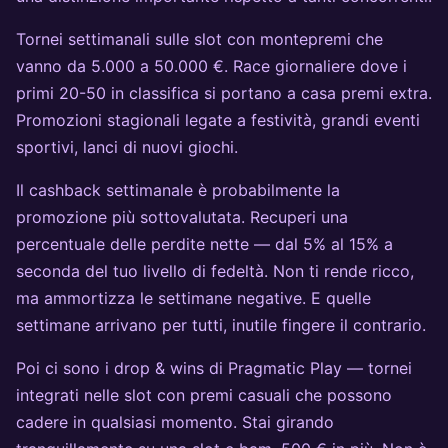
Tornei settimanali sulle slot con montepremi che
vanno da 5.000 a 50.000 €. Race giornaliere dove i
primi 20-50 in classifica si portano a casa premi extra.
Promozioni stagionali legate a festività, grandi eventi
sportivi, lanci di nuovi giochi.
Il cashback settimanale è probabilmente la
promozione più sottovalutata. Recuperi una
percentuale delle perdite nette — dal 5% al 15% a
seconda del tuo livello di fedeltà. Non ti rende ricco,
ma ammortizza le settimane negative. E quelle
settimane arrivano per tutti, inutile fingere il contrario.
Poi ci sono i drop & wins di Pragmatic Play — tornei
integrati nelle slot con premi casuali che possono
cadere in qualsiasi momento. Stai girando