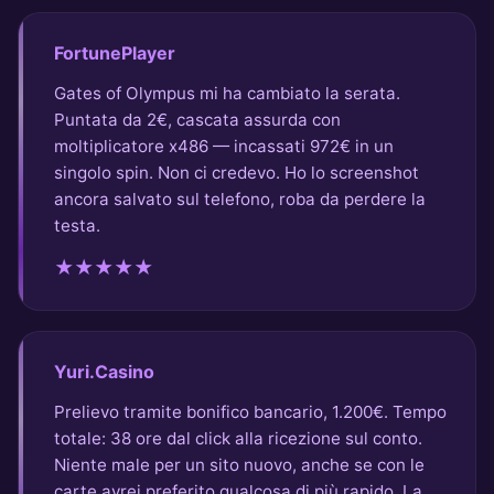
FortunePlayer
Gates of Olympus mi ha cambiato la serata.
Puntata da 2€, cascata assurda con
moltiplicatore x486 — incassati 972€ in un
singolo spin. Non ci credevo. Ho lo screenshot
ancora salvato sul telefono, roba da perdere la
testa.
★★★★★
Yuri.Casino
Prelievo tramite bonifico bancario, 1.200€. Tempo
totale: 38 ore dal click alla ricezione sul conto.
Niente male per un sito nuovo, anche se con le
carte avrei preferito qualcosa di più rapido. La