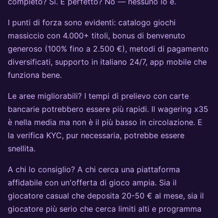
completo? Sì. È perfetto? No — nessuno lo è.
I punti di forza sono evidenti: catalogo giochi
massiccio con 4.000+ titoli, bonus di benvenuto
generoso (100% fino a 2.500 €), metodi di pagamento
diversificati, supporto in italiano 24/7, app mobile che
funziona bene.
Le aree migliorabili? I tempi di prelievo con carte
bancarie potrebbero essere più rapidi. Il wagering x35
è nella media ma non è il più basso in circolazione. E
la verifica KYC, pur necessaria, potrebbe essere
snellita.
A chi lo consiglio? A chi cerca una piattaforma
affidabile con un'offerta di gioco ampia. Sia il
giocatore casual che deposita 20-50 € al mese, sia il
giocatore più serio che cerca limiti alti e programma