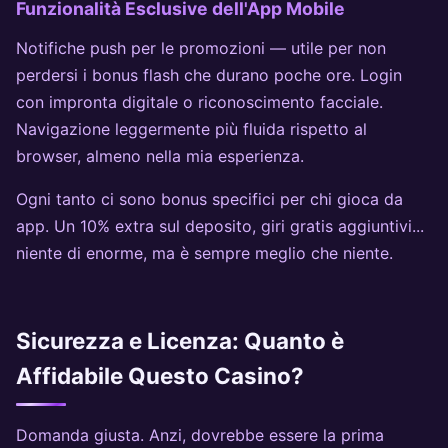
Funzionalità Esclusive dell'App Mobile
Notifiche push per le promozioni — utile per non
perdersi i bonus flash che durano poche ore. Login
con impronta digitale o riconoscimento facciale.
Navigazione leggermente più fluida rispetto al
browser, almeno nella mia esperienza.
Ogni tanto ci sono bonus specifici per chi gioca da
app. Un 10% extra sul deposito, giri gratis aggiuntivi...
niente di enorme, ma è sempre meglio che niente.
Sicurezza e Licenza: Quanto è
Affidabile Questo Casino?
Domanda giusta. Anzi, dovrebbe essere la prima