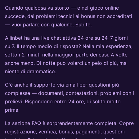
Quando qualcosa va storto — e nel gioco online
succede, dai problemi tecnici ai bonus non accreditati
— vuoi parlare con qualcuno. Subito.
Allinbet ha una live chat attiva 24 ore su 24, 7 giorni
su 7. Il tempo medio di risposta? Nella mia esperienza,
sotto i 2 minuti nella maggior parte dei casi. A volte
anche meno. Di notte può volerci un pelo di più, ma
niente di drammatico.
C'è anche il supporto via email per questioni più
complesse — documenti, contestazioni, problemi con i
prelievi. Rispondono entro 24 ore, di solito molto
prima.
La sezione FAQ è sorprendentemente completa. Copre
registrazione, verifica, bonus, pagamenti, questioni