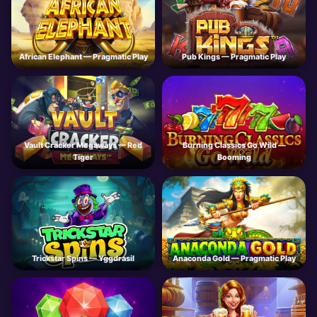
African Elephant — Pragmatic Play
Pub Kings — Pragmatic Play
Vault Cracker Megaways — Red
Burning Classics Go Wild —
Tiger
Booming
Trickstar Spins — Yggdrasil
Anaconda Gold — Pragmatic Play