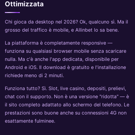
Ottimizzata
Chi gioca da desktop nel 2026? Ok, qualcuno sì. Ma il
grosso del traffico è mobile, e Allinbet lo sa bene.
La piattaforma è completamente responsive —
funziona su qualsiasi browser mobile senza scaricare
nulla. Ma c'è anche l'app dedicata, disponibile per
Android e iOS. Il download è gratuito e l'installazione
richiede meno di 2 minuti.
Funziona tutto? Sì. Slot, live casino, depositi, prelievi,
chat con il supporto. Non è una versione "ridotta" — è
il sito completo adattato allo schermo del telefono. Le
prestazioni sono buone anche su connessioni 4G non
esattamente fulminee.